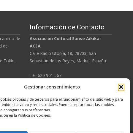
Información de Contacto
in animo de
Asociación Cultural Sanse Aikikai
d de
ACSA
Calle Radio Utopía, 18, 28703, San
e Tokio,
Sebastián de los Reyes, Madrid, España.
Tel: 620 901 567
Email: sanseaikikai@gmail.com
Gestionar consentimiento
dez
Sensei
cookies propias y de terceros para el funcionamiento del sitio web y para
Aviso Legal
tenidos de vídeo y redes sociales. Puede aceptar todas las cookies,
 o configurar sus preferencias.
Política de Privacidad
ción en la Política de Cookies.
Política de Cookies