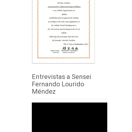
Entrevistas a Sensei
Fernando Lourido
Méndez
Reproductor
de
vídeo