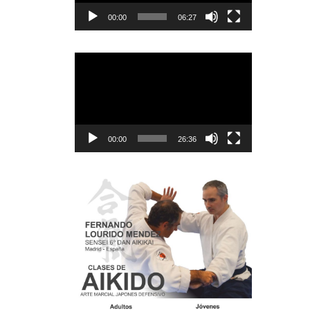
00:00
06:27
Reproductor
de
vídeo
00:00
26:36