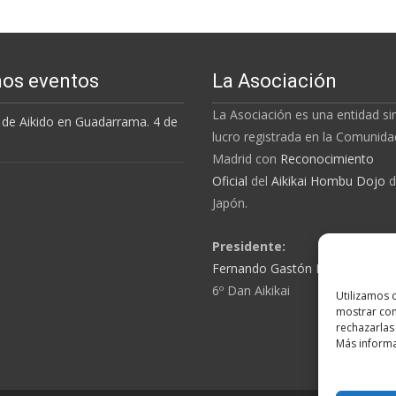
os eventos
La Asociación
La Asociación es una entidad s
 de Aikido en Guadarrama. 4 de
lucro registrada en la Comunida
Madrid con
Reconocimiento
Oficial
del
Aikikai Hombu Dojo
d
Japón.
Presidente:
Fernando Gastón Lourido Mén
6º Dan Aikikai
Utilizamos 
mostrar con
rechazarlas
Más informa